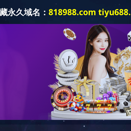
029-83451468
设为MK体育·（国际
育
关于天成
公司照片
MK体育·（国
产品中
方
际）官方网站