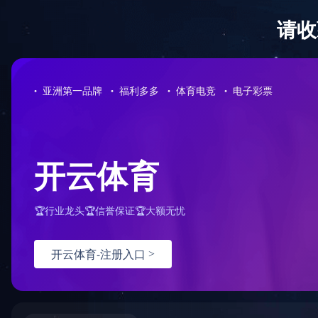
MK体育·（国际）官方网站
欢迎来到MK体育·（国际）官方网站-mksport | 服务热线：
网站MK体
·（国际）官
网站