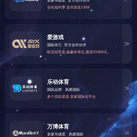
手机网站
扫一扫手机查看
关注公众号
扫一扫手机查看